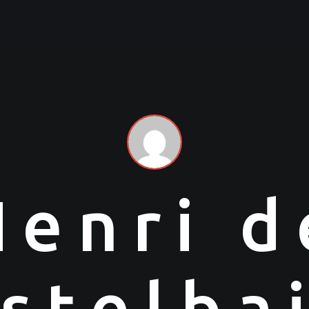
Henri d
stelba