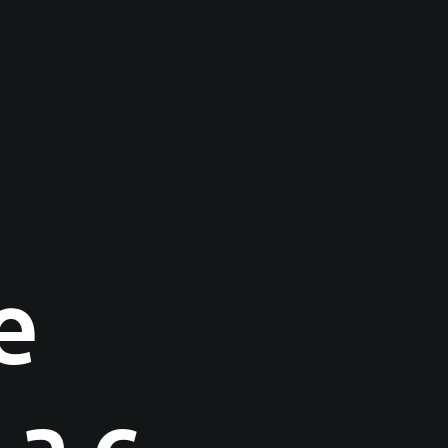
e
jac